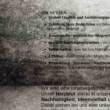
IHR NUTZEN
höchste Qualität und Ausführungsge
Erfüllung Ihrer Bedürfnisse
wir haben
passenden Material
Kundennähe / persönlicher Ansprec
persönlichen Ansprechpartner
- wir 
Individualität
- jede Art von Material
Effizienz
- Ausnutzung aller Möglichke
Renovierung / Reparatur / Nachbest
zusätzliches Schrankteil, eine schief
erstrahlen
ÜBER UNS
Wir sind eine Inhabergeführte 
Unser
Herzblut
steckt in unse
Nachhaltigkeit, Ideenvielfalt
Dabei stehen bei uns eine unk