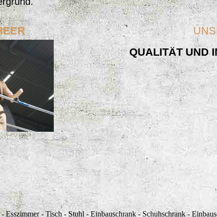
ergrund.
HEER
UNS
QUALITÄT UND I
- Esszimmer - Tisch - Stuhl - Einbauschrank - Schuhschrank - Einbau