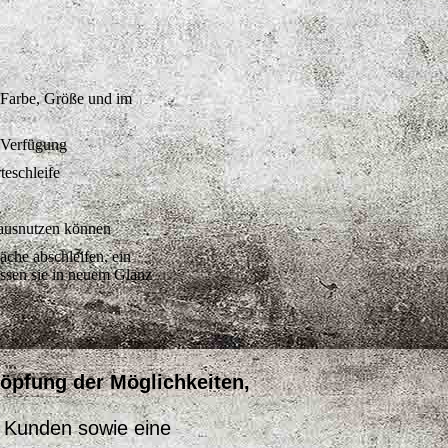
 Farbe, Größe und im
r Verfügung
rteschleife
 ausnutzen können
äche abschleifen, ein
assen sie in neuem Glanz
öpfung
der Möglichkeiten,
m Kunden sowie eine