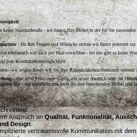
nauigkeit
 keine Standardmaße - wir bauen Ihre Möbel in der für Sie passenden
hpartner
- für Ihre Fragen und Wünsche stehen wir Ihnen jederzeit zu
sind telefonisch wie auch per Mail erreichbar - bei uns gibt es keine Wa
 und jede Kombinationsmöglichkeit
iten - wir zeigen Ihnen wie Sie Ihre Räumlichkeiten/Stauraum optimal
ellung
- eine neue Front/neue Griffe, ein neuer Anstrich oder die Oberfl
 hängende Tür - wir kümmern uns auch um Ihre bestehenden Möbel und l
Schreinerei.
rem Anspruch an
Qua
lität, Funktionalität, Au
ssch
 und Design
.
omplizierte vertrauensvolle Kommunikation mit de