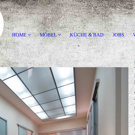
HOME
MÖBEL
KÜCHE & BAD
JOBS
W