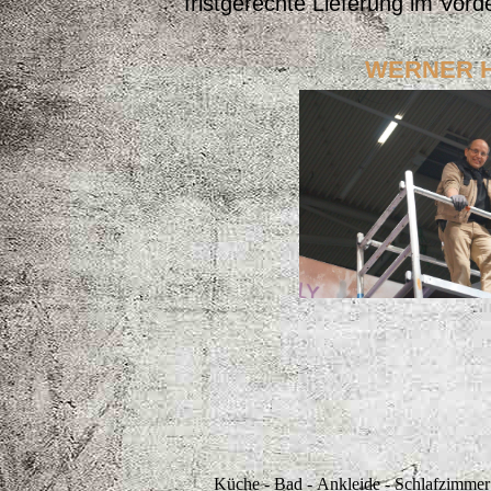
fristgerechte Lieferung im Vord
WERNER 
Küche - Bad
-
Ankleide - Schlafzimmer 